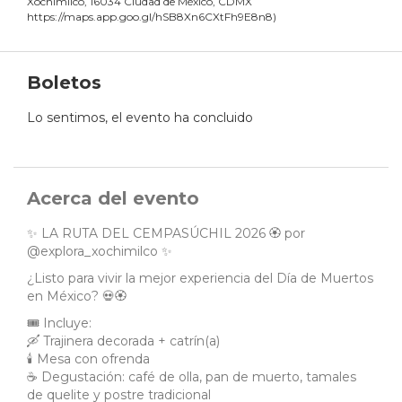
Xochimilco, 16034 Ciudad de México, CDMX
https://maps.app.goo.gl/hSB8Xn6CXtFh9E8n8
)
Boletos
Lo sentimos, el evento ha concluido
Acerca del evento
✨ LA RUTA DEL CEMPASÚCHIL 2026 🏵️ por
@explora_xochimilco ✨
¿Listo para vivir la mejor experiencia del Día de Muertos
en México? 💀🏵️
🎟️ Incluye:
🛶 Trajinera decorada + catrín(a)
🕯️ Mesa con ofrenda
☕ Degustación: café de olla, pan de muerto, tamales
de quelite y postre tradicional