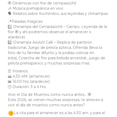
🏵️ Dinámicas con flor de cempasúchil
🎶 Música prehispánica en vivo
🗣️ Relatos sobre Xochimilco, sus leyendas y chinampas
📍Paradas mágicas:
1️⃣ Chinampa del Cempasúchil – Campo, Leyenda de la
flor 🏵️ y ahi podremos observar el amanecer o
atardecer.
2️⃣ Chinampa Axolotl Calli – Replica de panteon
tradicional, Juego de pelota azteca, Ofrenda (lleva la
foto de tu familiar difunto y la podras colocar en
esta), Cosecha de flor para bebida ancestral , juego de
pelota prehispanico y muchas sorpresas mas.
⏰ Horarios:
🌅 4:30 AM (amanecer)
🌇 16:00 hrs (atardecer)
🕒 Duración: 3 a 4 hrs
Vive el Día de Muertos como nunca antes… 🏵️
Este 2026, se vienen muchas sorpresas, te atreves a
vivir el día de muertos como nunca antes?
La cita para el amanecer es a las 4:30 am. y para el