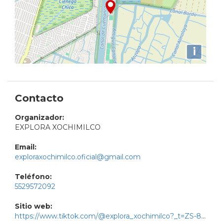
i
Contacto
Organizador:
EXPLORA XOCHIMILCO
Email:
exploraxochimilco.oficial@gmail.com
Teléfono:
5529572092
Sitio web:
https://www.tiktok.com/@explora_xochimilco?_t=ZS-8zz36v4kduh&_r=1