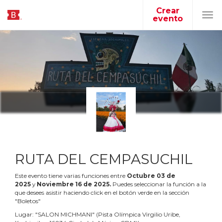
Crear
evento
Tog
navi
RUTA DEL CEMPASUCHIL
Este evento tiene varias funciones entre
Octubre
03
de
2025
y
Noviembre
16
de
2025
.
Puedes seleccionar la función a la
que desees asistir haciendo click en el botón verde en la sección
"Boletos"
Lugar:
"
SALON MICHMANI
"
(
Pista Olímpica Virgilio Uribe,