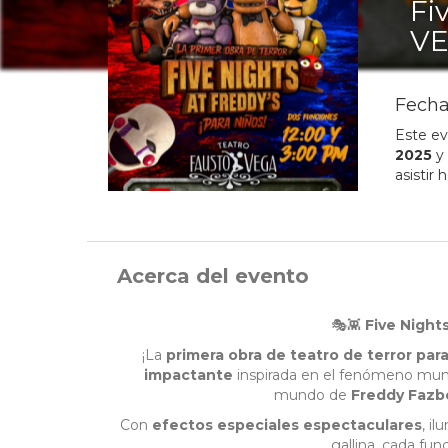
Fi
V
Fecha
Este ev
2025
y
asistir
Acerca del evento
🎭👾
Five Night
¡La
primera obra de teatro de terror para
impactante
inspirada en el fenómeno mundi
mundo de
Freddy Fazbe
Con
efectos especiales espectaculares
, i
gallina, cada fun