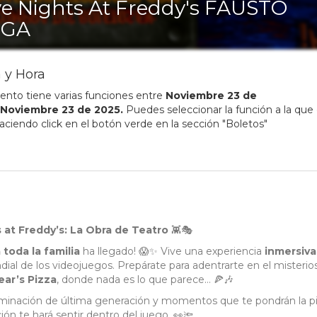
ve Nights At Freddy's FAUSTO
EGA
 y Hora
ento tiene varias funciones entre
Noviembre
23
de
Noviembre
23
de
2025
.
Puedes seleccionar la función a la que
 haciendo click en el botón verde en la sección "Boletos"
s at Freddy’s: La Obra de Teatro
👾🎭
 toda la familia
ha llegado! 😱✨ Vive una experiencia
inmersiva
al de los videojuegos. Prepárate para adentrarte en el misterio
ar’s Pizza
, donde nada es lo que parece… 🍕🎶
luminación de última generación y momentos que te pondrán la pi
ción te hará sentir dentro del juego. 👀🔦