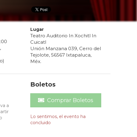
Lugar
Teatro Auditorio In Xochitl In
:
00
Cuicatl
,
Unión Manzana 039, Cerro del
Tejolote, 56567 Ixtapaluca,
o)
Méx.
Boletos
Comprar Boletos
eva a
artir
Lo sentimos, el evento ha
o
concluido