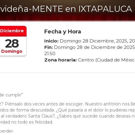
videña-MENTE en IXTAPALUCA
Diciembre
Fecha y Hora
28
Inicio:
Domingo
28
Diciembre
,
2025
,
20
Fin:
Domingo
28
de
Diciembre
de
2025
Domingo
21
:
50
Zona horaria:
Centro (Ciudad de Méxic
de cumplir”
? Piénsalo dos veces antes de escoger. Nuestro anfitrión nos ll
dos de forma descuidada. ¿Qué pasaría si el dolor lo pudieras rep
 al verdadero Santa Claus?, ¿Sabes qué sucede cuando deseas n
dad no todo es felicidad.
perder.