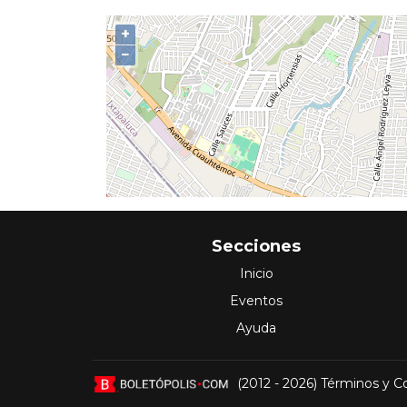
+
−
Secciones
Inicio
Eventos
Ayuda
(2012 - 2026)
Términos y C