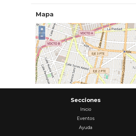
Mapa
+
−
Secciones
Inicio
Eventos
Ayuda