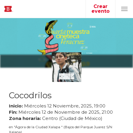
Crear
evento
Tog
navi
Cocodrilos
Inicio:
Miércoles
12
Noviembre
,
2025
,
19
:
00
Fin:
Miércoles
12
de
Noviembre
de
2025
,
21
:
00
Zona horaria:
Centro (Ciudad de México)
en
"
Ágora de la Ciudad Xalapa
"
(
Bajos del Parque Juarez S/N
Xalapa
)