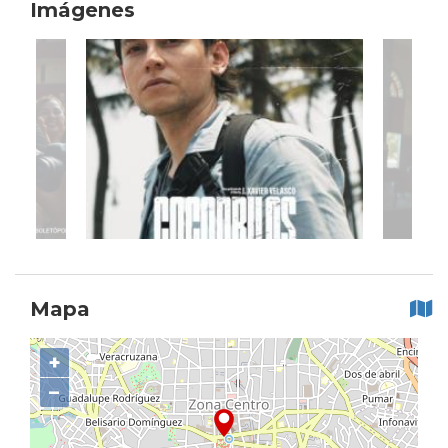
Imágenes
Mapa
+
−