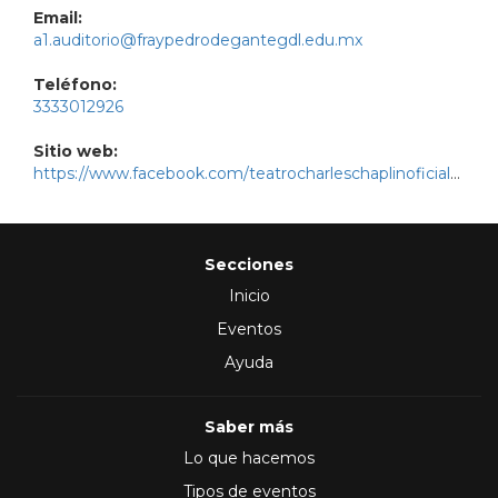
Email:
a1.auditorio@fraypedrodegantegdl.edu.mx
Teléfono:
3333012926
Sitio web:
https://www.facebook.com/teatrocharleschaplinoficial/?locale=es_LA
Secciones
Inicio
Eventos
Ayuda
Saber más
Lo que hacemos
Tipos de eventos