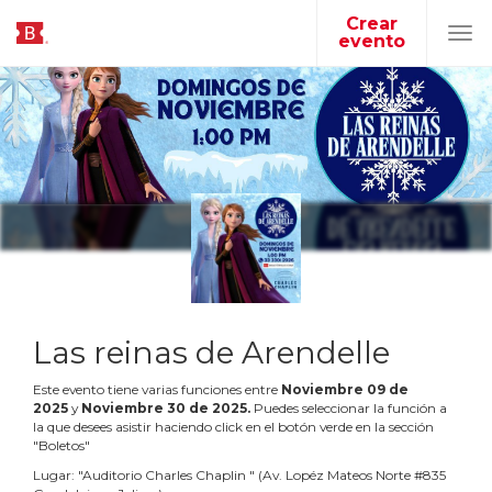
Crear
evento
Tog
navi
Las reinas de Arendelle
Este evento tiene varias funciones entre
Noviembre
09
de
2025
y
Noviembre
30
de
2025
.
Puedes seleccionar la función a
la que desees asistir haciendo click en el botón verde en la sección
"Boletos"
Lugar:
"
Auditorio Charles Chaplin
"
(
Av. Lopéz Mateos Norte #835