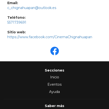
Email:
c_chignahuapan@outlook.es
Teléfono:
5571739691
Sitio web:
https://www.facebook.com/CinemaChignahuapan
Secciones
Inicio
Eventos
Ayuda
Saber más