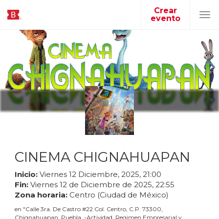
Crear
evento
Tog
navi
CINEMA CHIGNAHUAPAN
Inicio:
Viernes
12
Diciembre
,
2025
,
21
:
00
Fin:
Viernes
12
de
Diciembre
de
2025
,
22
:
55
Zona horaria:
Centro (Ciudad de México)
en
"
Calle 3ra. De Castro #22 Col. Centro, C.P. 73300,
Chignahuapan, Puebla. -Actividad. Regimen Empresarial y