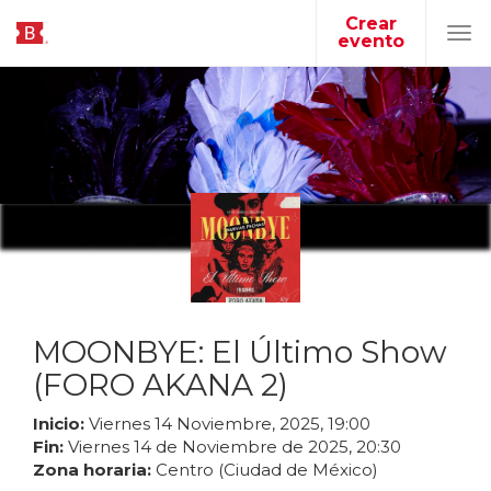
Crear
evento
Tog
navi
MOONBYE: El Último Show
(FORO AKANA 2)
Inicio:
Viernes
14
Noviembre
,
2025
,
19
:
00
Fin:
Viernes
14
de
Noviembre
de
2025
,
20
:
30
Zona horaria:
Centro (Ciudad de México)