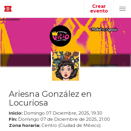
Crear
evento
Tog
navi
Ariesna González en
Locuriosa
Inicio:
Domingo
07
Diciembre
,
2025
,
19
:
30
Fin:
Domingo
07
de
Diciembre
de
2025
,
21
:
00
Zona horaria:
Centro (Ciudad de México)