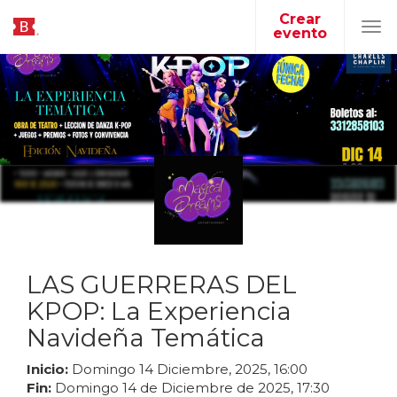
Crear
evento
Tog
navi
LAS GUERRERAS DEL
KPOP: La Experiencia
Navideña Temática
Inicio:
Domingo
14
Diciembre
,
2025
,
16
:
00
Fin:
Domingo
14
de
Diciembre
de
2025
,
17
:
30