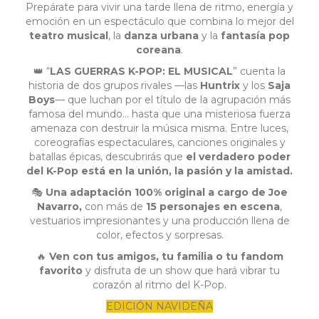
Prepárate para vivir una tarde llena de ritmo, energía y
emoción en un espectáculo que combina lo mejor del
teatro musical
, la
danza urbana
y la
fantasía pop
coreana
.
👑 “
LAS GUERRAS K-POP: EL MUSICAL
” cuenta la
historia de dos grupos rivales —las
Huntrix
y los
Saja
Boys
— que luchan por el título de la agrupación más
famosa del mundo… hasta que una misteriosa fuerza
amenaza con destruir la música misma. Entre luces,
coreografías espectaculares, canciones originales y
batallas épicas, descubrirás que
el verdadero poder
del K-Pop está en la unión, la pasión y la amistad.
🎭
Una adaptación 100% original
a cargo de
Joe
Navarro,
con más de
15 personajes en escena
,
vestuarios impresionantes y una producción llena de
color, efectos y sorpresas.
🔥
Ven con tus amigos, tu familia o tu fandom
favorito
y disfruta de un show que hará vibrar tu
corazón al ritmo del K-Pop.
EDICIÓN NAVIDEÑA