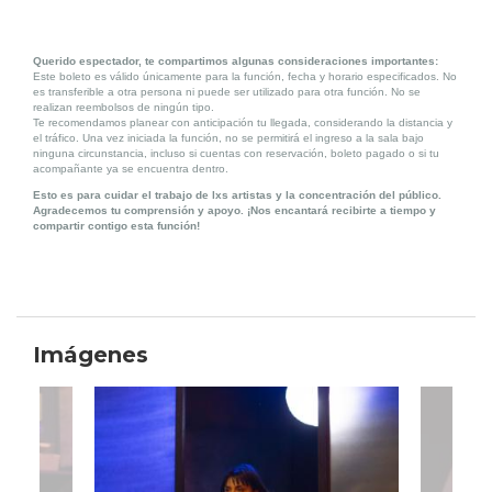
Querido espectador, te compartimos algunas consideraciones importantes:
Este boleto es válido únicamente para la función, fecha y horario especificados. No
es transferible a otra persona ni puede ser utilizado para otra función. No se
realizan reembolsos de ningún tipo.
Te recomendamos planear con anticipación tu llegada, considerando la distancia y
el tráfico. Una vez iniciada la función, no se permitirá el ingreso a la sala bajo
ninguna circunstancia, incluso si cuentas con reservación, boleto pagado o si tu
acompañante ya se encuentra dentro.
Esto es para cuidar el trabajo de lxs artistas y la concentración del público.
Agradecemos tu comprensión y apoyo. ¡Nos encantará recibirte a tiempo y
compartir contigo esta función!
Imágenes