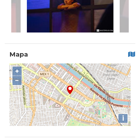
Mapa
+
−
i