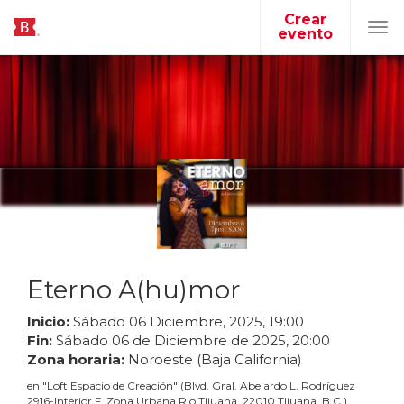
Crear
evento
Tog
navi
Eterno A(hu)mor
Inicio:
Sábado
06
Diciembre
,
2025
,
19
:
00
Fin:
Sábado
06
de
Diciembre
de
2025
,
20
:
00
Zona horaria:
Noroeste (Baja California)
en
"
Loft Espacio de Creación
"
(
Blvd. Gral. Abelardo L. Rodríguez
2916-Interior F, Zona Urbana Rio Tijuana, 22010 Tijuana, B.C.
)