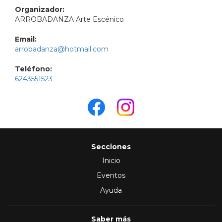
Organizador:
ARROBADANZA Arte Escénico
Email:
arrobadanza@hotmail.com
Teléfono:
6243551523
Secciones
Inicio
Eventos
Ayuda
Saber más