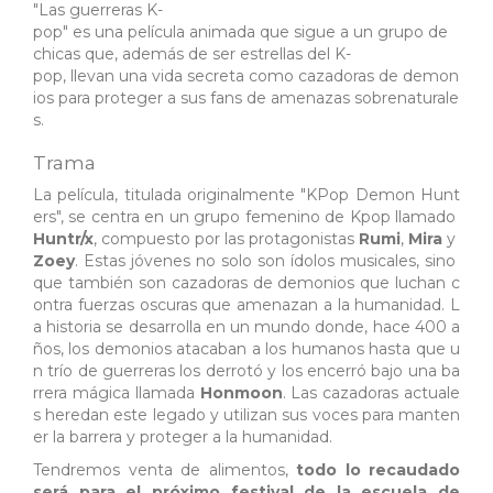
"Las guerreras K-
pop" es una película animada que sigue a un grupo de
chicas que, además de ser estrellas del K-
pop, llevan una vida secreta como cazadoras de demon
ios para proteger a sus fans de amenazas sobrenaturale
s.
Trama
La película, titulada originalmente "KPop Demon Hunt
ers", se centra en un grupo femenino de Kpop llamado
Huntr/x
, compuesto por las protagonistas
Rumi
,
Mira
y
Zoey
. Estas jóvenes no solo son ídolos musicales, sino
que también son cazadoras de demonios que luchan c
ontra fuerzas oscuras que amenazan a la humanidad. L
a historia se desarrolla en un mundo donde, hace 400 a
ños, los demonios atacaban a los humanos hasta que u
n trío de guerreras los derrotó y los encerró bajo una ba
rrera mágica llamada
Honmoon
. Las cazadoras actuale
s heredan este legado y utilizan sus voces para manten
er la barrera y proteger a la humanidad.
Tendremos venta de alimentos,
todo lo recaudado
será para el próximo festival de la escuela de