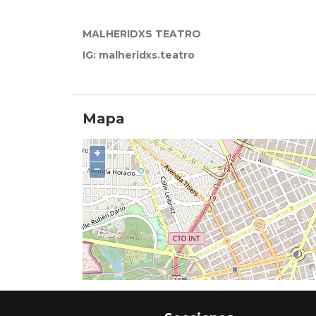
MALHERIDXS TEATRO
IG: malheridxs.teatro
Mapa
+
−