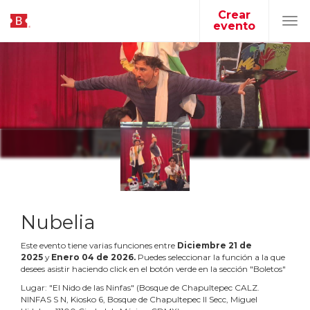
Crear
evento
Tog
navi
Nubelia
Este evento tiene varias funciones entre
Diciembre
21
de
2025
y
Enero
04
de
2026
.
Puedes seleccionar la función a la que
desees asistir haciendo click en el botón verde en la sección "Boletos"
Lugar:
"
El Nido de las Ninfas
"
(
Bosque de Chapultepec CALZ.
NINFAS S N, Kiosko 6, Bosque de Chapultepec II Secc, Miguel