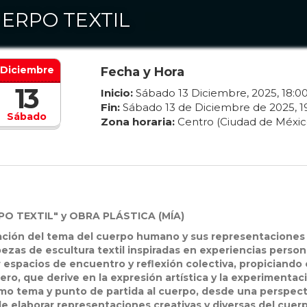
ERPO TEXTIL
Diciembre
Fecha y Hora
13
Inicio:
Sábado
13
Diciembre
,
2025
,
18
:
0
Fin:
Sábado
13
de
Diciembre
de
2025
,
1
Sábado
Zona horaria:
Centro (Ciudad de Méxic
O TEXTIL" y OBRA PLÁSTICA (MÍA)
ración del tema del cuerpo humano y sus representaciones
ezas de escultura textil inspiradas en experiencias person
r espacios de encuentro y reflexión colectiva, propiciando 
o, que derive en la expresión artística y la experimentac
omo tema y punto de partida al cuerpo, desde una perspect
n de elaborar representaciones creativas y diversas del cuer