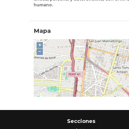
humano.
Mapa
+
−
Secciones