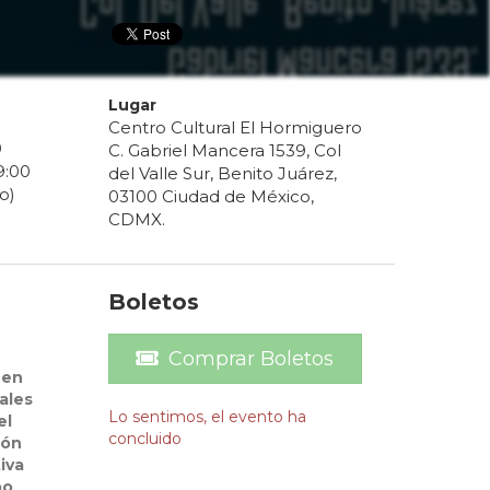
Lugar
Centro Cultural El Hormiguero
0
C. Gabriel Mancera 1539, Col
9
:
00
del Valle Sur, Benito Juárez,
o)
03100 Ciudad de México,
CDMX.
Boletos
Comprar Boletos
 en
ales
Lo sentimos, el evento ha
el
concluido
ión
iva
po