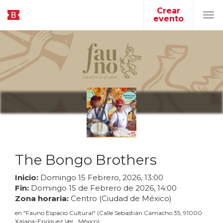
Crear
evento
Tog
navi
The Bongo Brothers
Inicio:
Domingo
15
Febrero
,
2026
,
13
:
00
Fin:
Domingo
15
de
Febrero
de
2026
,
14
:
00
Zona horaria:
Centro (Ciudad de México)
en
"
Fauno Espacio Cultural
"
(
Calle Sebastián Camacho 35, 91000
Xalapa-Enríquez Ver., México
)