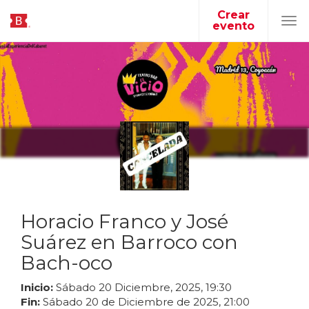
Crear
evento
Tog
navi
Horacio Franco y José
Suárez en Barroco con
Bach-oco
Inicio:
Sábado
20
Diciembre
,
2025
,
19
:
30
Fin:
Sábado
20
de
Diciembre
de
2025
,
21
:
00