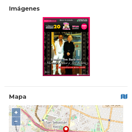
Imágenes
Mapa
+
−