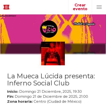
Crear
evento
Tog
navi
La Mueca Lúcida presenta:
Inferno Social Club
Inicio:
Domingo
21
Diciembre
,
2025
,
19
:
30
Fin:
Domingo
21
de
Diciembre
de
2025
,
21
:
00
Zona horaria:
Centro (Ciudad de México)