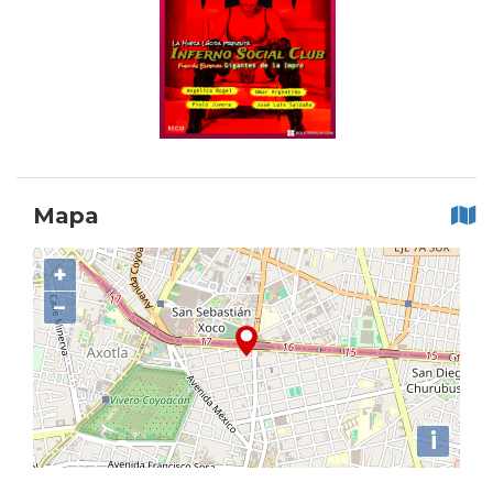
Mapa
+
−
i