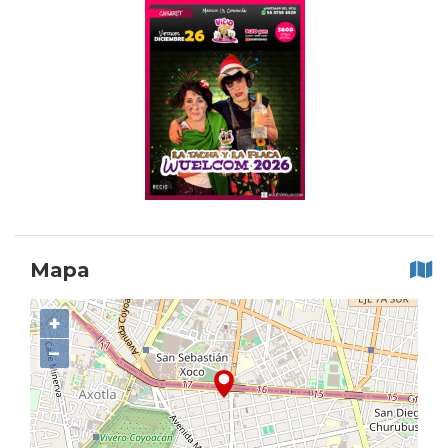
Mapa
+
−