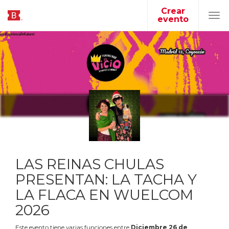
Crear
evento
Tog
navi
LAS REINAS CHULAS
PRESENTAN: LA TACHA Y
LA FLACA EN WUELCOM
2026
Este evento tiene varias funciones entre
Diciembre
26
de