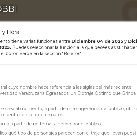
BBI
 y Hora
ento tiene varias funciones entre
Diciembre
04
de
2025
y
Dic
2025
.
Puedes seleccionar la función a la que desees asistir haci
n el botón verde en la sección "Boletos"
al cuyo nombre hace referencia a las siglas del más reciente
niversidad Veracruzana Egresados: un Biotraje Óptimo que Brinda
e crea al momento, a partir de una sugerencia del público, utili
lo cuenta con cuatro formatos:
rama a partir de un tema sugerido por el público.
ico qué tipo de personajes parecen con el traje que llevan puest