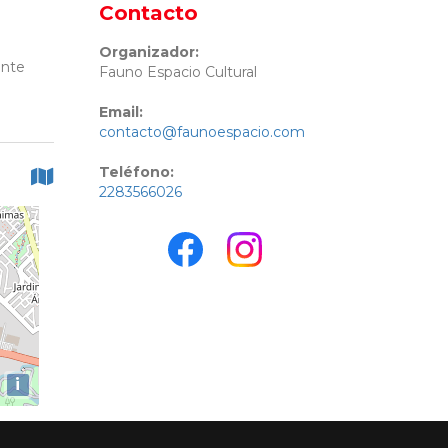
Contacto
Organizador:
ante
Fauno Espacio Cultural
Email:
contacto@faunoespacio.com
Teléfono:
2283566026
i