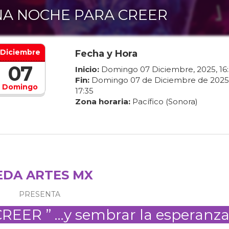
A NOCHE PARA CREER
Diciembre
Fecha y Hora
07
Inicio:
Domingo
07
Diciembre
,
2025
,
16
:
Fin:
Domingo
07
de
Diciembre
de
2025
Domingo
17
:
35
Zona horaria:
Pacífico (Sonora)
EDA ARTES MX
PRESENTA
EER ” …y sembrar la esperanz