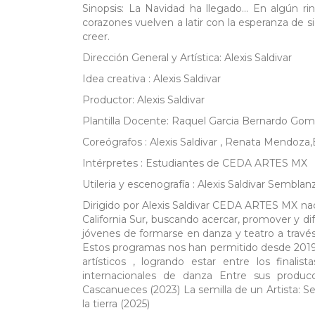
Sinopsis: La Navidad ha llegado… En algún rinc
corazones vuelven a latir con la esperanza de s
creer.
Dirección General y Artística: Alexis Saldivar
Idea creativa : Alexis Saldivar
Productor: Alexis Saldivar
Plantilla Docente: Raquel Garcia Bernardo Gom
Coreógrafos : Alexis Saldivar , Renata Mendoz
Intérpretes : Estudiantes de CEDA ARTES MX
Utileria y escenografía : Alexis Saldivar Semblan
Dirigido por Alexis Saldivar CEDA ARTES MX n
California Sur, buscando acercar, promover y dif
jóvenes de formarse en danza y teatro a través
Estos programas nos han permitido desde 2019 
artísticos , logrando estar entre los final
internacionales de danza Entre sus produc
Cascanueces (2023) La semilla de un Artista: S
la tierra (2025)