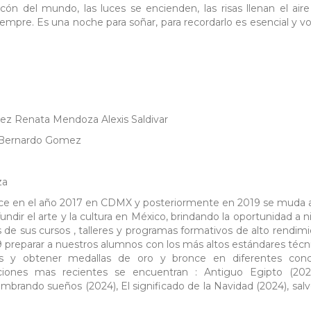
ón del mundo, las luces se encienden, las risas llenan el aire
iempre. Es una noche para soñar, para recordarlo es esencial y vo
ez Renata Mendoza Alexis Saldivar
a,Bernardo Gomez
za
ace en el año 2017 en CDMX y posteriormente en 2019 se muda 
undir el arte y la cultura en México, brindando la oportunidad a n
 de sus cursos , talleres y programas formativos de alto rendimi
preparar a nuestros alumnos con los más altos estándares técn
istas y obtener medallas de oro y bronce en diferentes con
ciones mas recientes se encuentran : Antiguo Egipto (2023
embrando sueños (2024), El significado de la Navidad (2024), sa