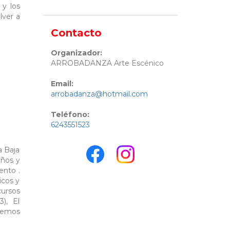
 y los
lver a
Contacto
Organizador:
ARROBADANZA Arte Escénico
Email:
arrobadanza@hotmail.com
Teléfono:
6243551523
a Baja
iños y
ento .
icos y
cursos
), El
lvemos