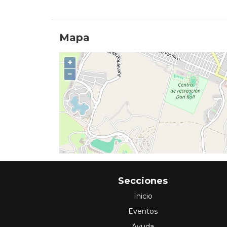
Mapa
+
−
Secciones
Inicio
Eventos
Ayuda