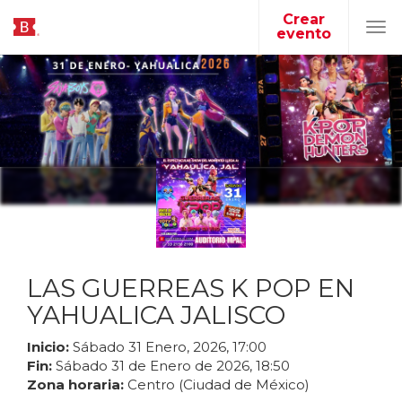
Crear
evento
Tog
navi
LAS GUERREAS K POP EN
YAHUALICA JALISCO
Inicio:
Sábado
31
Enero
,
2026
,
17
:
00
Fin:
Sábado
31
de
Enero
de
2026
,
18
:
50
Zona horaria:
Centro (Ciudad de México)