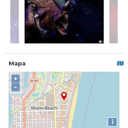
Mapa
+
−
i