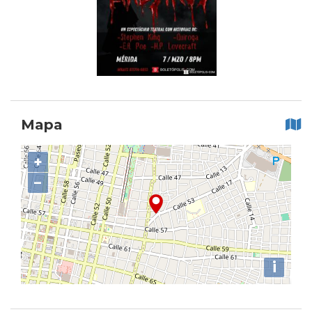
Mapa
+
−
i