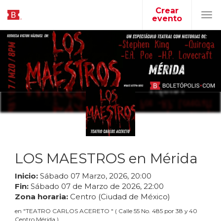
Crear
evento
Tog
navi
LOS MAESTROS en Mérida
Inicio:
Sábado
07
Marzo
,
2026
,
20
:
00
Fin:
Sábado
07
de
Marzo
de
2026
,
22
:
00
Zona horaria:
Centro (Ciudad de México)
en
"
TEATRO CARLOS ACERETO
"
(
Calle 55 No. 485 por 38 y 40
Centro Mérida
)