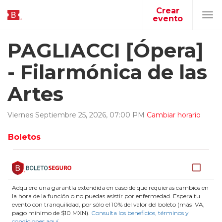
Crear
evento
Tog
navi
PAGLIACCI [Ópera]
- Filarmónica de las
Artes
Viernes
Septiembre
25
,
2026
,
07
:
00
PM
Cambiar horario
Boletos
Adquiere una garantía extendida en caso de que requieras cambios en
la hora de la función o no puedas asistir por enfermedad. Espera tu
evento con tranquilidad, por sólo el 10% del valor del boleto (más IVA,
pago mínimo de $10 MXN).
Consulta los beneficios, términos y
condiciones aquí
.