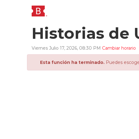
Historias d
Viernes
Julio
17
,
2026
,
08
:
30
PM
Cambiar horario
Esta función ha terminado.
Puedes escoger 