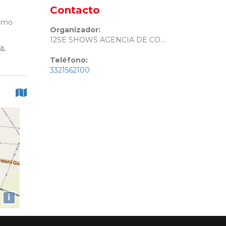
Contacto
como
Organizador:
12SE SHOWS AGENCIA DE CONCIERTOS & MUNDILANDIA
a.
Teléfono:
3321562100
i