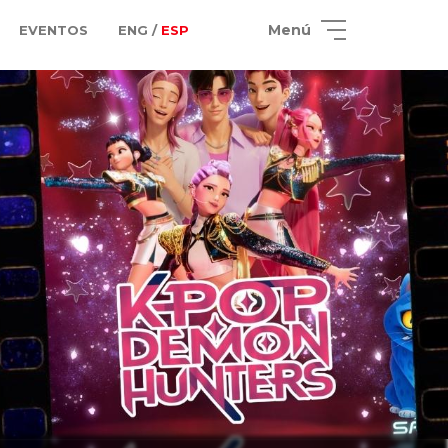
Menú
EVENTOS
ENG /
ESP