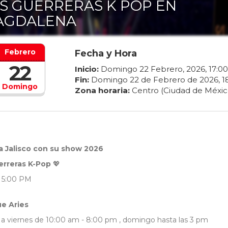
S GUERRERAS K POP EN
AGDALENA
Febrero
Fecha y Hora
22
Inicio:
Domingo
22
Febrero
,
2026
,
17
:
00
Fin:
Domingo
22
de
Febrero
de
2026
,
1
Domingo
Zona horaria:
Centro (Ciudad de Méxic
a Jalisco con su show 2026
erreras K-Pop
💖
5:00 PM
e Aries
s a viernes de 10:00 am - 8:00 pm , domingo hasta las 3 pm