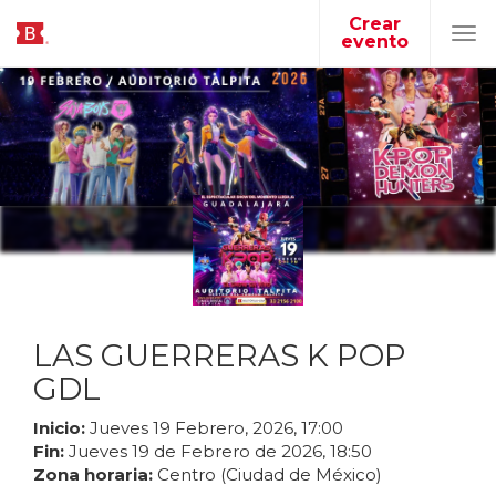
Crear
evento
Tog
navi
LAS GUERRERAS K POP
GDL
Inicio:
Jueves
19
Febrero
,
2026
,
17
:
00
Fin:
Jueves
19
de
Febrero
de
2026
,
18
:
50
Zona horaria:
Centro (Ciudad de México)