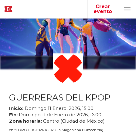
Crear
evento
Tog
navi
GUERRERAS DEL KPOP
Inicio:
Domingo
11
Enero
,
2026
,
15
:
00
Fin:
Domingo
11
de
Enero
de
2026
,
16
:
00
Zona horaria:
Centro (Ciudad de México)
en
"
FORO LUCIERNAGA
"
(
La Magdalena Huizachitla
)