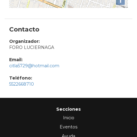
i
Contacto
Organizador:
FORO LUCIERNAGA
Email:
citla5729@hotmail.com
Teléfono:
5522668710
Secciones
Inicio
Eventos
Ayuda