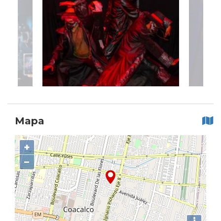
Mapa
+
−