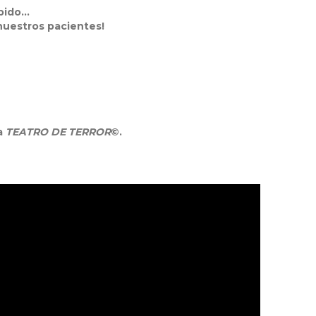
ido...
uestros pacientes!
a
TEATRO DE TERROR
©.