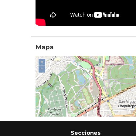
Mapa
+
−
Secciones