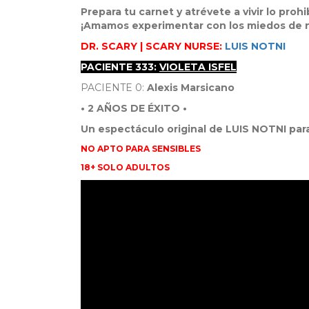
Prepara tu carnet y atrévete a vivir lo prohib
¡Amamos experimentar con los miedos de n
DR. SCARY | SCARY NURSE:
LUIS NOTNI
PACIENTE 333:
VIOLETA ISFEL
PACIENTE 0:
Alexis Marsicano
• 2 AÑOS DE ÉXITO •
Un espectáculo original de LUIS NOTNI par
NO APTO PARA SENSIBLES
18+ SOLO ADULTOS