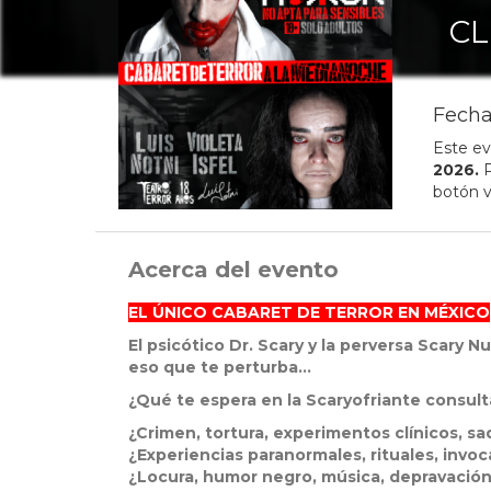
CL
Fecha
Este ev
2026
.
P
botón v
Acerca del evento
EL ÚNICO CABARET DE TERROR EN MÉXICO
El psicótico Dr. Scary y la perversa Scary N
eso que te perturba...
¿Qué te espera en la Scaryofriante consult
¿Crimen, tortura, experimentos clínicos, s
¿Experiencias paranormales, rituales, invo
¿Locura, humor negro, música, depravació