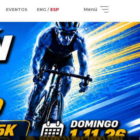
Menú
EVENTOS
ENG /
ESP