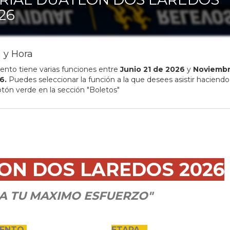
26
 y Hora
ento tiene varias funciones entre
Junio
21
de
2026
y
Noviemb
6
.
Puedes seleccionar la función a la que desees asistir haciendo 
otón verde en la sección "Boletos"
ON DOS LAREDOS 2026
A TU MAXIMO ESFUERZO"
VENTO
ETAPA