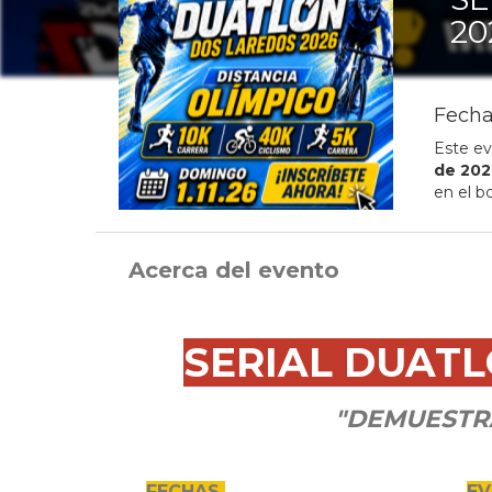
20
Fecha
Este ev
de
202
en el b
Acerca del evento
SERIAL DUATL
"DEMUESTR
FECHAS
E