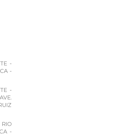
TE -
CA -
TE -
VE.
RUIZ
 RIO
CA -