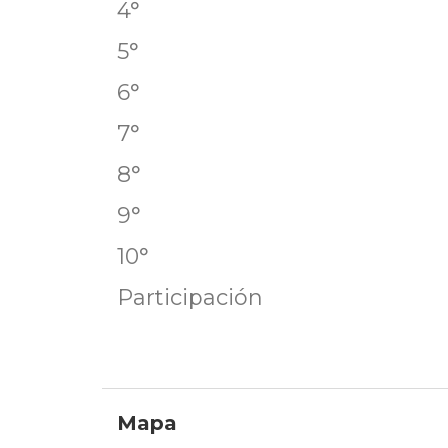
4° 7
5° 6
6° 5
7° 4
8° 4
9° 3
10° 3
Participación
Mapa