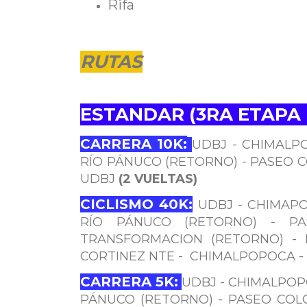
Rifa
RUTAS
ESTANDAR (3RA ETAPA 
CARRERA 10K:
UDBJ - CHIMALPO
RÍO PÁNUCO (RETORNO) - PASEO C
UDBJ
(2 VUELTAS)
CICLISMO 40K:
UDBJ - CHIMAPO
RÍO PÁNUCO (RETORNO) - P
TRANSFORMACION (RETORNO) - 
CORTINEZ NTE - CHIMALPOPOCA -
CARRERA 5K:
UDBJ - CHIMALPOPO
PÁNUCO (RETORNO) - PASEO COLO