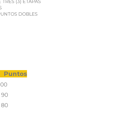
 TRES (3) ETAPAS
S
 PUNTOS DOBLES
ntos
0
0
0