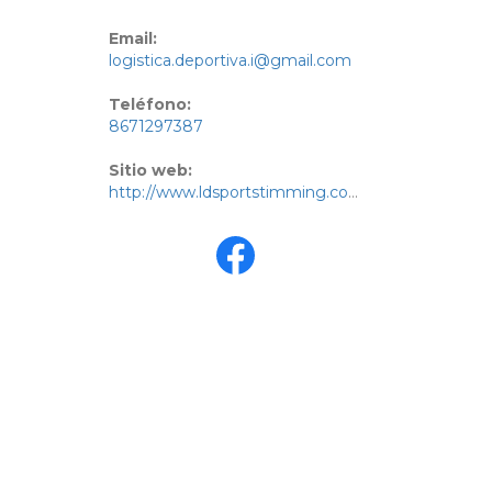
Email:
logistica.deportiva.i@gmail.com
Teléfono:
8671297387
Sitio web:
http://www.ldsportstimming.com