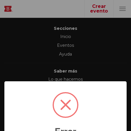
Crear
evento
Tog
navi
Secciones
Inicio
Eventos
Ayuda
Saber más
Lo que hacemos
Tipos de eventos
Síguenos en
Error