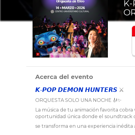
K-
OR
Acerca del evento
𝙆-𝙋𝙊𝙋 𝘿𝙀𝙈𝙊𝙉 𝙃𝙐𝙉𝙏𝙀𝙍𝙎
⚔️
ORQUESTA SOLO UNA NOCHE 🎻✨
La música de tu animación favorita cobra 
oportunidad única donde el soundtra
se transforma en una experiencia inédita 