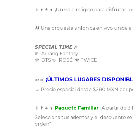
👨‍👩‍👧‍👦 ¡Un viaje mágico para disfrutar j
🎻 Una orquesta sinfónica en vivo unida a
𝙎𝙋𝙀𝘾𝙄𝘼𝙇 𝙏𝙄𝙈𝙀
🎉
Arirang
Fantasy
🌸
BTS
ROSÉ
TWICE
💜
🩷
💖
¡ÚLTIMOS LUGARES DISPONIB
📣📣
🎫 Precio especial desde $280 MXN por p
​👨‍👩‍👧‍👦
Paquete Familiar
(A partir de 3
Selecciona tus asientos y el descuento se
orden".