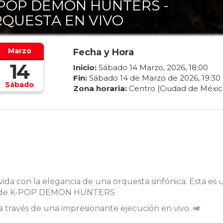
POP DEMON HUNTERS -
QUESTA EN VIVO
Marzo
Fecha y Hora
14
Inicio:
Sábado
14
Marzo
,
2026
,
18
:
00
Fin:
Sábado
14
de
Marzo
de
2026
,
19
:
30
Sábado
Zona horaria:
Centro (Ciudad de Méxic
vida con la elegancia de una orquesta sinfónica. Esta es 
ck de K-POP DEMON HUNTERS
a través de una impresionante ejecución en vivo. 🎺