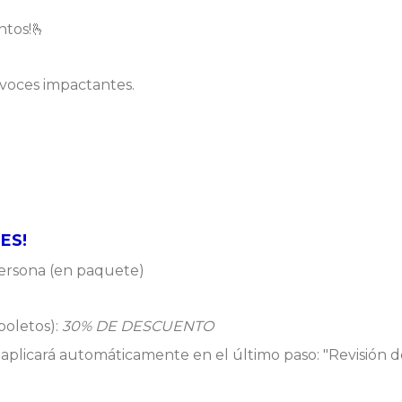
untos!🫰
 voces impactantes.
LES!
ersona (en paquete)
 boletos):
30% DE DESCUENTO
 aplicará automáticamente en el último paso: "Revisión d