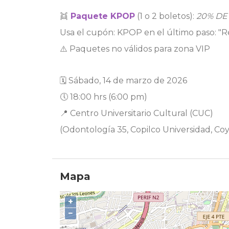
​👯
Paquete KPOP
(1 o 2 boletos):
20% DE
Usa el cupón: KPOP en el último paso: "Re
​⚠️ Paquetes no válidos para zona VIP
​🗓 Sábado, 14 de marzo de 2026
🕔 18:00 hrs (6:00 pm)
📍 Centro Universitario Cultural (CUC)
(Odontología 35, Copilco Universidad, C
Mapa
+
−