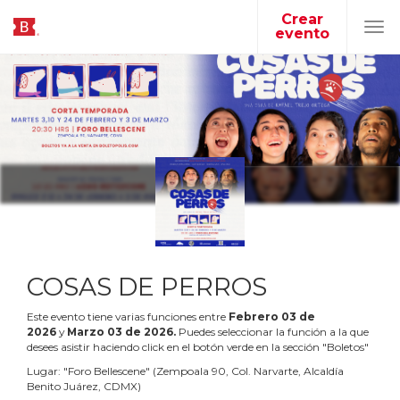
Crear
evento
Tog
navi
COSAS DE PERROS
Este evento tiene varias funciones entre
Febrero
03
de
2026
y
Marzo
03
de
2026
.
Puedes seleccionar la función a la que
desees asistir haciendo click en el botón verde en la sección "Boletos"
Lugar:
"
Foro Bellescene
"
(
Zempoala 90, Col. Narvarte, Alcaldía
Benito Juárez, CDMX
)