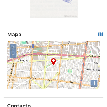
Mapa
+
−
i
Contacto