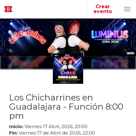
Crear
evento
Tog
navi
Los Chicharrines en
Guadalajara - Función 8:00
pm
Inicio:
Viernes
17
Abril
,
2026
,
20
:
00
Fin:
Viernes
17
de
Abril
de
2026
,
22
:
00