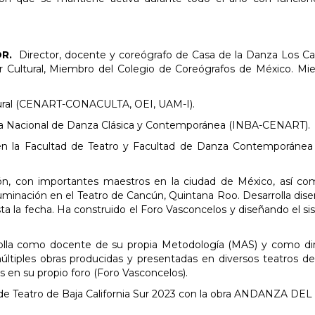
OR.
Director, docente y coreógrafo de Casa de la Danza Los C
Cultural, Miembro del Colegio de Coreógrafos de México. Mi
ltural (CENART-CONACULTA, OEI, UAM-I).
uela Nacional de Danza Clásica y Contemporánea (INBA-CENART).
n la Facultad de Teatro y Facultad de Danza Contemporánea 
ión, con importantes maestros en la ciudad de México, así c
luminación en el Teatro de Cancún, Quintana Roo. Desarrolla dis
ta la fecha. Ha construido el Foro Vasconcelos y diseñando el s
la como docente de su propia Metodología (MAS) y como dir
ltiples obras producidas y presentadas en diversos teatros del
en su propio foro (Foro Vasconcelos).
l de Teatro de Baja California Sur 2023 con la obra ANDANZA DE