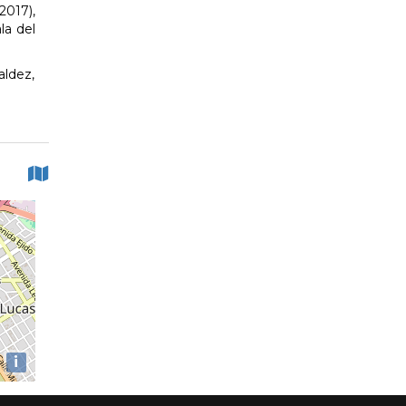
2017),
la del
aldez,
i