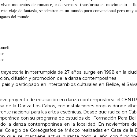
dos viven momentos de romance, cada verso se transforma en movimiento… ll
este viaje de fantasía, se adentran en un mundo poco convencional pero muy a
lugares del mundo.
Lomeli
los
los
trayectoria ininterrumpida de 27 años, surge en 1998 en la ciu
ción, difusión y promoción de la danza contemporánea.
 país y participado en intercambios culturales en Belice, el Salv
nuevo proyecto de educación en danza contemporánea, el CEN
de la Danza Los Cabos, con instalaciones propias donde albe
ente nacional para las artes escénicas. Desde que radica en Ca
mporánea con su programa de estudios de “Formación Para Bail
o la danza contemporánea en la localidad. En noviembre de
 del Colegio de Coreógrafos de México realizadas en Casa de la
 que se mantiene activa durante todo el año con funcion