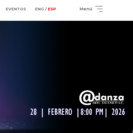
Menú
EVENTOS
ENG /
ESP