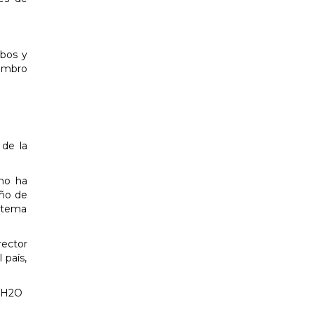
abos y
embro
de la
omo ha
eño de
istema
ector
 país,
L H2O