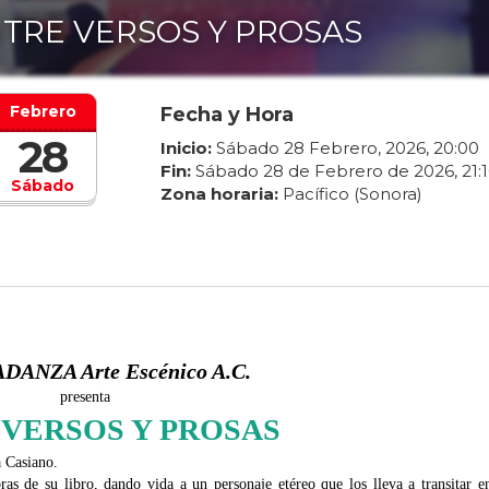
TRE VERSOS Y PROSAS
Febrero
Fecha y Hora
28
Inicio:
Sábado
28
Febrero
,
2026
,
20
:
00
Fin:
Sábado
28
de
Febrero
de
2026
,
21
:
Sábado
Zona horaria:
Pacífico (Sonora)
ANZA Arte Escénico A.C.
presenta
 VERSOS Y PROSAS
a Casiano.
ras de su libro, dando vida a un personaje etéreo que los lleva a transitar en