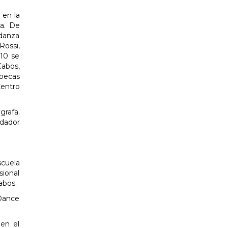
 en la
da. De
danza
Rossi,
010 se
Cabos,
 becas
Centro
rafa.
ndador
scuela
sional
abos.
 Dance
 en el