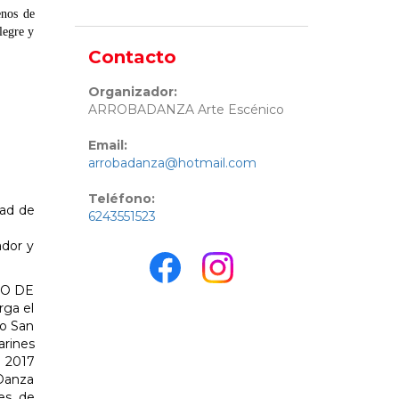
enos de
legre y
Contacto
Organizador:
ARROBADANZA Arte Escénico
Email:
arrobadanza@hotmail.com
Teléfono:
dad de
6243551523
ador y
TRO DE
rga el
bo San
arines
 2017
 Danza
es de