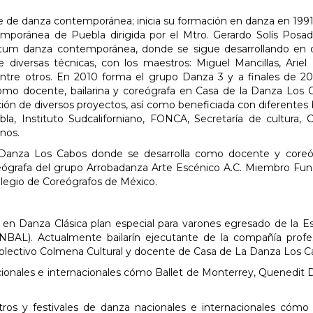
te de danza contemporánea; inicia su formación en danza en 1991
mporánea de Puebla dirigida por el Mtro. Gerardo Solís Posa
tum danza contemporánea, donde se sigue desarrollando en 
diversas técnicas, con los maestros: Miguel Mancillas, Ariel 
, entre otros. En 2010 forma el grupo Danza 3 y a finales de 2
mo docente, bailarina y coreógrafa en Casa de la Danza Los 
ión de diversos proyectos, así como beneficiada con diferentes
la, Instituto Sudcaliforniano, FONCA, Secretaría de cultura, 
inos.
Danza Los Cabos donde se desarrolla como docente y coreóg
oreógrafa del grupo Arrobadanza Arte Escénico A.C. Miembro Fu
olegio de Coreógrafos de México.
o en Danza Clásica plan especial para varones egresado de la E
BAL). Actualmente bailarín ejecutante de la compañía profe
ctivo Colmena Cultural y docente de Casa de La Danza Los C
ionales e internacionales cómo Ballet de Monterrey, Quenedit
tros y festivales de danza nacionales e internacionales cómo