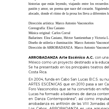
historias que están leyendo, viajando entre los recuer
pasión y amor, un poema que nace del corazón. Siguiendo 
alocado, donde el ritmo de la prosa los lleva a diferentes 
Dirección artística: Marco Antonio Vasconcelos
Coreografía: Elea Casiano
Música original: Carlos Corral
Bailarines: Elea Casiano, Héctor Santiesteban y Victoria 
Diseño de utilería e iluminación: Marco Antonio Vasconce
Dirección de ARROBADANZA: Marco Antonio Vasconce
ARROBADANZA Arte Escénico A.C.
con una 
México como un proyecto destinado a la educa
Se ha presentado en los principales teatros del
Costa Rica.
En 2004, funda en Cabo San Lucas B.C.S. su 
ARTES ESCÉNICAS que en 2010 pasa a ser Casa 
Foro Vasconcelos que se ha convertido en refer
Lucas ha formado a bailarines de danza conte
en Danza Contemporánea”; así como impulsad
arrobadanza es anfitrión de las VIII Jornadas
Los Cabos. ARROBADANZA es una agrupación