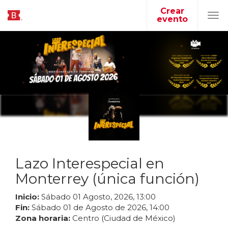
Crear
evento
Tog
navi
Lazo Interespecial en
Monterrey (única función)
Inicio:
Sábado
01
Agosto
,
2026
,
13
:
00
Fin:
Sábado
01
de
Agosto
de
2026
,
14
:
00
Zona horaria:
Centro (Ciudad de México)