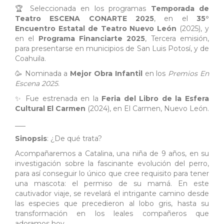
🏆 Seleccionada en los programas
Temporada
de
Teatro
ESCENA
CONARTE
2025
, en el
35°
Encuentro
Estatal
de
Teatro
Nuevo
León
(2025), y
en el
Programa
Financiarte
2025
, Tercera emisión,
para presentarse en municipios de San Luis Potosí, y de
Coahuila.
🥳 Nominada a
Mejor
Obra
Infantil
en los
Premios
En
Escena
2025
.
✨️ Fue estrenada en la
Feria
del
Libro
de
la
Esfera
Cultural
El
Carmen
(2024), en El Carmen, Nuevo León.
___
Sinopsis
: ¿De qué trata?
Acompañaremos a Catalina, una niña de 9 años, en su
investigación sobre la fascinante evolución del perro,
para así conseguir lo único que cree requisito para tener
una mascota: el permiso de su mamá. En este
cautivador viaje, se revelará el intrigante camino desde
las especies que precedieron al lobo gris, hasta su
transformación en los leales compañeros que
adoramos hoy.