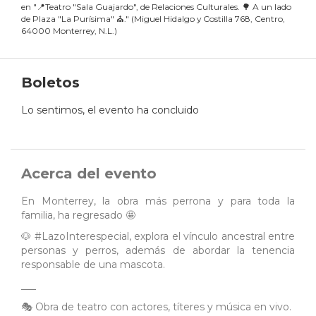
en
"
📍Teatro "Sala Guajardo", de Relaciones Culturales. 🌳 A un lado
de Plaza "La Purísima" ⛪️.
"
(
Miguel Hidalgo y Costilla 768, Centro,
64000 Monterrey, N.L.
)
Boletos
Lo sentimos, el evento ha concluido
Acerca del evento
En Monterrey, la obra más perrona y para toda la
familia, ha regresado 🤩
🐶 #LazoInterespecial, explora el vínculo ancestral entre
personas y perros, además de abordar la tenencia
responsable de una mascota.
___
🎭 Obra de teatro con actores, títeres y música en vivo.