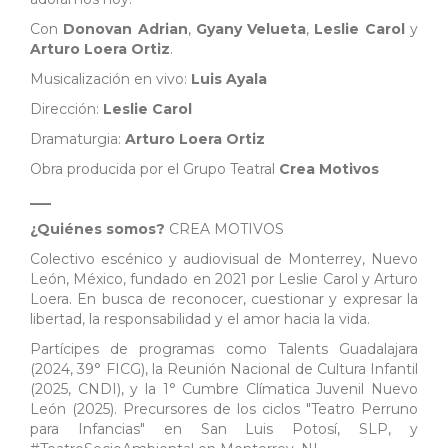
Con
Donovan
Adrian
,
Gyany
Velueta
,
Leslie
Carol
y
Arturo
Loera
Ortiz
.
Musicalización en vivo:
Luis
Ayala
Dirección:
Leslie
Carol
Dramaturgia:
Arturo
Loera
Ortiz
Obra producida por el Grupo Teatral
Crea
Motivos
___
¿Quiénes somos?
CREA
MOTIVOS
Colectivo escénico y audiovisual de Monterrey, Nuevo
León, México, fundado en 2021 por Leslie Carol y Arturo
Loera. En busca de reconocer, cuestionar y expresar la
libertad, la responsabilidad y el amor hacia la vida.
Partícipes de programas como Talents Guadalajara
(2024, 39° FICG), la Reunión Nacional de Cultura Infantil
(2025, CNDI), y la 1° Cumbre Clímatica Juvenil Nuevo
León (2025). Precursores de los ciclos "Teatro Perruno
para Infancias" en San Luis Potosí, SLP, y