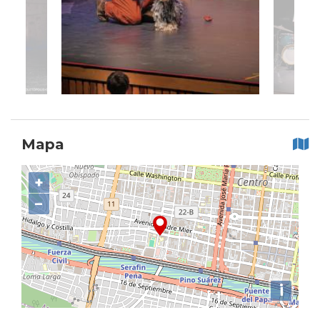
Mapa
+
−
i