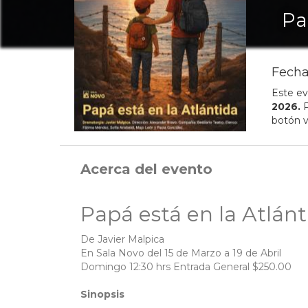
Pa
Fecha
Este ev
2026
.
P
botón v
Acerca del evento
Papá está en la Atlánt
De Javier Malpica
En Sala Novo del 15 de Marzo a 19 de Abril
Domingo 12:30 hrs Entrada General $250.00
Sinopsis