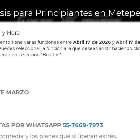
isis para Principiantes en Metep
 y Hora
ento tiene varias funciones entre
Abril
17
de
2026
y
Abril
17
d
uedes seleccionar la función a la que desees asistir haciendo clic
erde en la sección "Boletos"
TE MARZO
TAS POR WHATSAPP
55-7669-7973
comedia y los planes que sí liberan estrés.