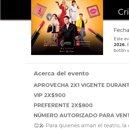
Cr
Fecha
Este ev
2026
.
P
botón v
Acerca del evento
APROVECHA 2X1 VIGENTE DURAN
VIP 2X$900
PREFERENTE 2X$800
NÚMERO AUTORIZADO PARA VEN
😌🎤 Para quienes aman el teatro, la 