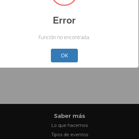
Error
Función no encontrada.
Not valid!
!
OK
Saber más
Lo que hacemos
Tipos de eventos