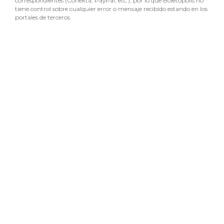
correspondientes (Conekta, PayPal, etc.), por lo que Boletópolis no
tiene control sobre cualquier error o mensaje recibido estando en los
portales de terceros.