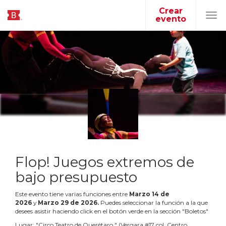
Crear
evento
Tog
navi
Flop! Juegos extremos de
bajo presupuesto
Este evento tiene varias funciones entre
Marzo
14
de
2026
y
Marzo
29
de
2026
.
Puedes seleccionar la función a la que
desees asistir haciendo click en el botón verde en la sección "Boletos"
Lugar:
"
Circo Teatro de Querétaro
"
(
Vergara #17 col. Centro