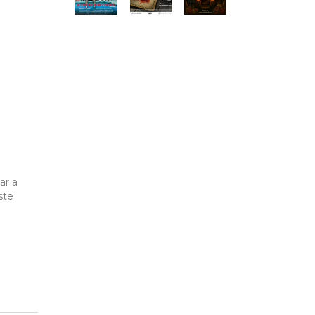
ar a
ste