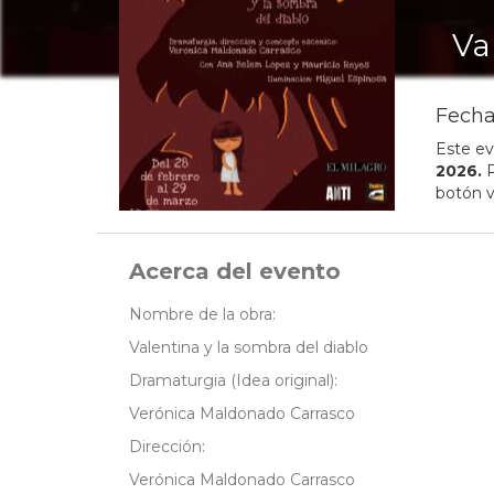
Va
Fecha
Este ev
2026
.
P
botón v
Acerca del evento
Nombre de la obra:
Valentina y la sombra del diablo
Dramaturgia (Idea original):
Verónica Maldonado Carrasco
Dirección:
Verónica Maldonado Carrasco