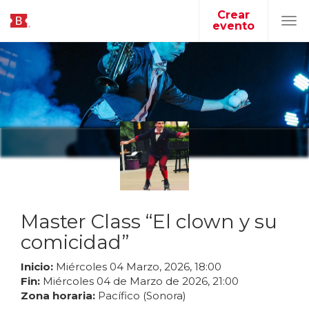
Crear
evento
Tog
navi
Master Class “El clown y su
comicidad”
Inicio:
Miércoles
04
Marzo
,
2026
,
18
:
00
Fin:
Miércoles
04
de
Marzo
de
2026
,
21
:
00
Zona horaria:
Pacífico (Sonora)