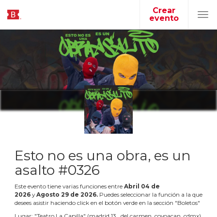
Crear
evento
Tog
navi
Esto no es una obra, es un
asalto #0326
Este evento tiene varias funciones entre
Abril
04
de
2026
y
Agosto
29
de
2026
.
Puedes seleccionar la función a la que
desees asistir haciendo click en el botón verde en la sección "Boletos"
Lugar:
"
Teatro La Capilla
"
(
madrid 13 , del carmen, coyoacan, cdmx
)