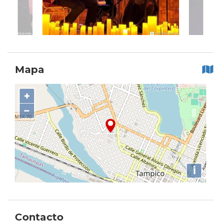
Mapa
+
−
i
Contacto