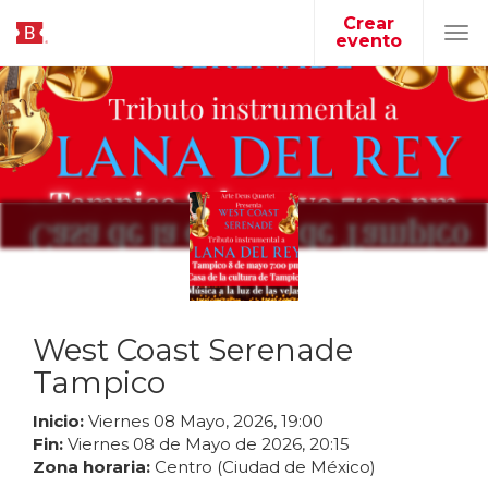
Crear
evento
Tog
navi
West Coast Serenade
Tampico
Inicio:
Viernes
08
Mayo
,
2026
,
19
:
00
Fin:
Viernes
08
de
Mayo
de
2026
,
20
:
15
Zona horaria:
Centro (Ciudad de México)