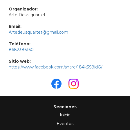
Organizador:
Arte Deus quartet
Email:
Artedeusquartet@gmail.com
Teléfono:
8682386160
Sitio web:
https://www.facebook.com/share/184k3S9idG/
Secciones
Inicio
Eventos