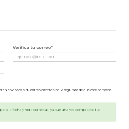
Verifica tu correo*
serán enviados a tu correo electrónico. Asegúrate de que esté correcto.
ara la fecha y hora correctas, ya que una vez comprados tus