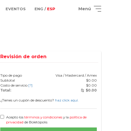
Menú
EVENTOS
ENG /
ESP
Revisión de orden
Tipo de pago
Visa / Mastercard / Amex
Subtotal
$
0.00
Costo de servicio
[?]
$
0.00
Total:
$
0.00
¿Tienes un cupón de descuento?
haz click aquí.
Acepto los
términos y condiciones
y la
política de
privacidad
de Boletópolis