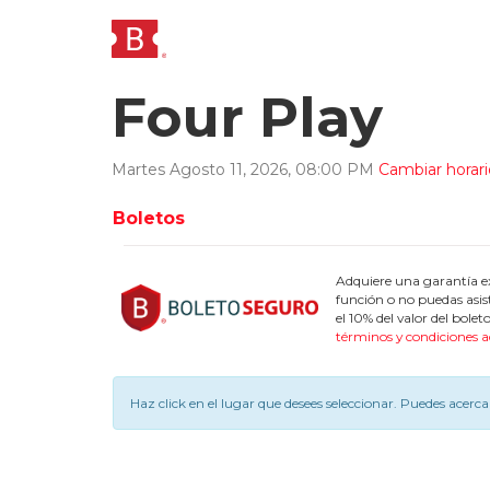
Four Play
Martes
Agosto
11
,
2026
,
08
:
00
PM
Cambiar horari
Boletos
Adquiere una garantía ex
función o no puedas asis
el 10% del valor del bol
términos y condiciones a
Haz click en el lugar que desees seleccionar.
Puedes acercar