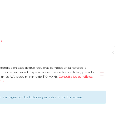
o
tendida en caso de que requieras cambios en la hora de la
tir por enfermedad. Espera tu evento con tranquilidad, por sólo
eto (más IVA, pago mínimo de $10 MXN).
Consulta los beneficios,
quí
.
 la imagen con los botones y arrastrarla con tu mouse.