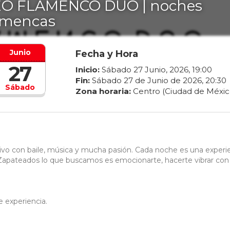
O FLAMENCO DÚO | noches
amencas
Junio
Fecha y Hora
27
Inicio:
Sábado
27
Junio
,
2026
,
19
:
00
Fin:
Sábado
27
de
Junio
de
2026
,
20
:
30
Sábado
Zona horaria:
Centro (Ciudad de Méxic
o con baile, música y mucha pasión. Cada noche es una experi
y Zapateados lo que buscamos es emocionarte, hacerte vibrar con
e experiencia.