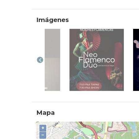
Imágenes
Mapa
+
−