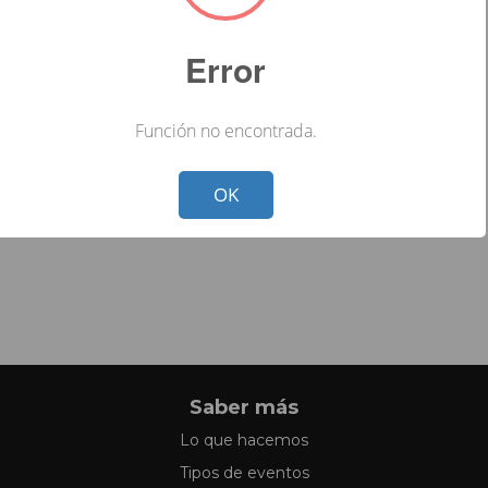
Error
Función no encontrada.
Not valid!
!
OK
Saber más
Lo que hacemos
Tipos de eventos