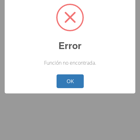
Error
Función no encontrada.
Not valid!
!
OK